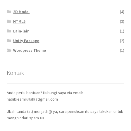
3D Model
(4)
HTML5
(3)
Lain-lain
(1)
Unity Package
(2)
Wordpress Theme
(1)
Kontak
Anda perlu bantuan? Hubungi saya via email:
habibieamrullah(at)gmail.com
Ubah tanda (at) menjadi @ ya, cara penulisan itu saya lakukan untuk
menghindari spam XD