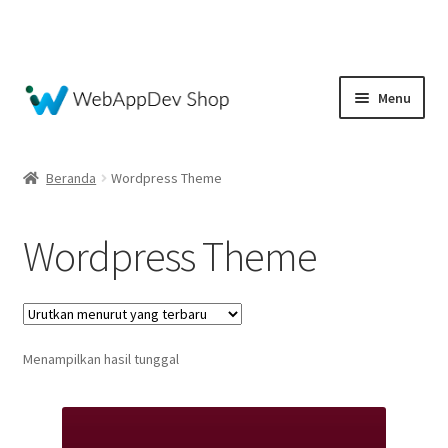
Skip
Skip
Menu
to
to
navigation
content
Beranda
Beranda
Wordpress Theme
Akun Saya
Wordpress Theme
Blog
Cart
Menampilkan hasil tunggal
Checkout
Checkout